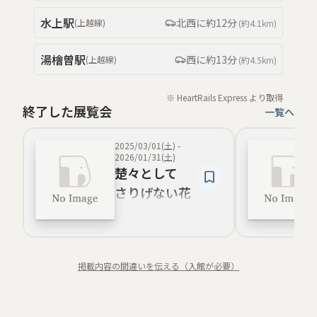
水上
駅
北西
に約
12分
(
上越線
)
(約
4.1km
)
湯檜曽
駅
西
に約
13分
(
上越線
)
(約
4.5km
)
※ HeartRails Express より取得
終了した展覧会
一覧へ
2025/03/01(土)
-
2026/01/31(土)
楚々として
さりげない花
たち
掲載内容の間違いを伝える（入館が必要）