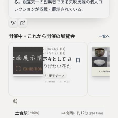
る。銀座天一の創業者である矢吹勇雄の個人コ
レクションが収蔵・展示されている。
開催中・これから開催の展覧会
一覧へ
2026/03/01(日)
-
2027/01/31(日)
楚々として さ
りげない花た
ち
花モチーフ
茶碗
色彩
造形美
観賞体験
釉薬
自然美
陶磁器
土合
駅
南西
に約
12分
(
上越線
)
(約
4.1km
)