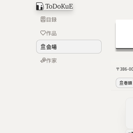
目録
作品
会場
作家
〒386-
巻頭