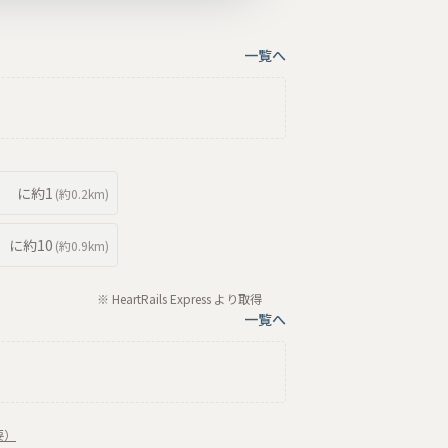
一覧へ
に約
1
(約
0.2km
)
に約
10
(約
0.9km
)
※ HeartRails Express より取得
一覧へ
要）