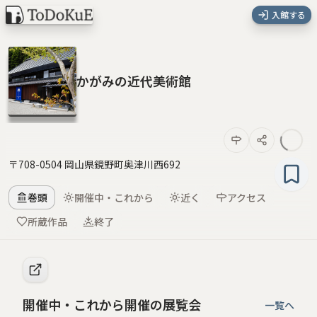
入館する
かがみの近代美術館
〒708-0504 岡山県鏡野町奥津川西692
巻頭
開催中・これから
近く
アクセス
所蔵作品
終了
開催中・これから開催の展覧会
一覧へ