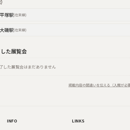
平塚
駅
(
在来線
)
大磯
駅
(
在来線
)
了した展覧会
了した展覧会はまだありません
掲載内容の間違いを伝える（入館が必
INFO
LINKS