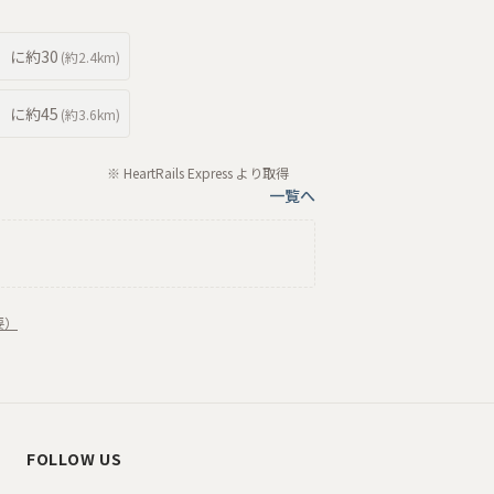
に約
30
(約
2.4km
)
に約
45
(約
3.6km
)
※ HeartRails Express より取得
一覧へ
要）
FOLLOW US