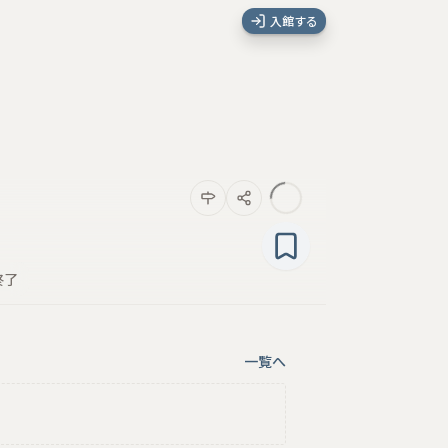
入館する
終了
一覧へ