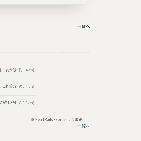
一覧へ
西
に約
5分
(約
0.4km
)
東
に約
6分
(約
0.4km
)
に約
12分
(約
0.8km
)
※ HeartRails Express より取得
一覧へ