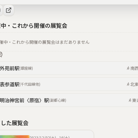
催中・これから開催の展覧会
催中・これから開催の展覧会はまだありません
外苑前
駅
南
(
銀座線
)
表参道
駅
北
(
千代田線
他
)
明治神宮前〈原宿〉
駅
東
(
副都心線
)
了した展覧会
2023/12/02(土)
-
16(土)