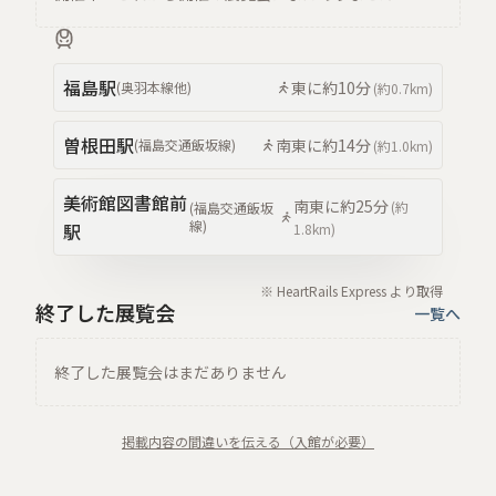
福島
駅
東
に約
10分
(
奥羽本線
他
)
(約
0.7km
)
曽根田
駅
南東
に約
14分
(
福島交通飯坂線
)
(約
1.0km
)
美術館図書館前
南東
に約
25分
(約
(
福島交通飯坂
線
)
駅
1.8km
)
※ HeartRails Express より取得
終了した展覧会
一覧へ
終了した展覧会はまだありません
掲載内容の間違いを伝える（入館が必要）