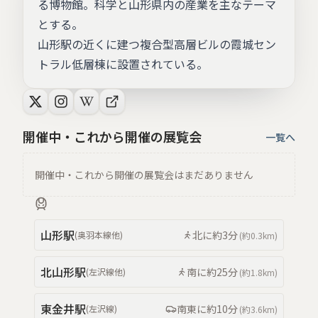
る博物館。科学と山形県内の産業を主なテーマ
とする。
山形駅の近くに建つ複合型高層ビルの霞城セン
トラル低層棟に設置されている。
開催中・これから開催の展覧会
一覧へ
開催中・これから開催の展覧会はまだありません
山形
駅
北
に約
3分
(
奥羽本線
他
)
(約
0.3km
)
北山形
駅
南
に約
25分
(
左沢線
他
)
(約
1.8km
)
東金井
駅
南東
に約
10分
(
左沢線
)
(約
3.6km
)