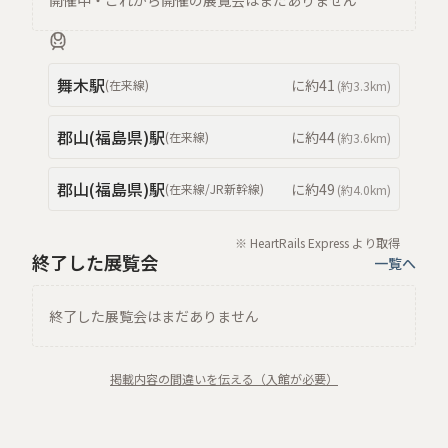
開催中・これから開催の展覧会はまだありません
舞木
駅
に約
41
(
在来線
)
(約
3.3km
)
郡山(福島県)
駅
に約
44
(
在来線
)
(約
3.6km
)
郡山(福島県)
駅
に約
49
(
在来線/JR新幹線
)
(約
4.0km
)
※ HeartRails Express より取得
終了した展覧会
一覧へ
終了した展覧会はまだありません
掲載内容の間違いを伝える（入館が必要）