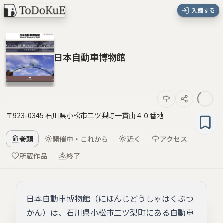
入館する
日本自動車博物館
〒923-0345 石川県小松市二ツ梨町一貫山４０番地
巻頭
開催中・これから
近く
アクセス
所蔵作品
終了
日本自動車博物館（にほんじどうしゃはくぶつ
かん）は、石川県小松市二ツ梨町にある自動車