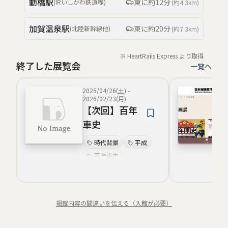
動橋
駅
東
に約
12分
(
IRいしかわ鉄道線
)
(約
4.3km
)
加賀温泉
駅
東
に約
20分
(
北陸新幹線
他
)
(約
7.3km
)
※ HeartRails Express より取得
終了した展覧会
一覧へ
2025/04/26(土)
-
2026/02/23(月)
【次回】百年
車史
時代背景
平成
百年車史
自動車の変遷
令和七年
石川県小松市
掲載内容の間違いを伝える（入館が必要）
昭和元年