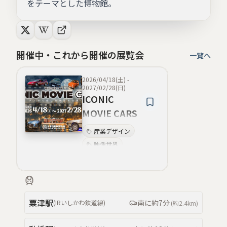
をテーマとした博物館。
開催中・これから開催の展覧会
一覧へ
2026/04/18(土)
-
2027/02/28(日)
ICONIC
MOVIE CARS
～ クルマで感
産業デザイン
じる映画の世
映像世界
界 ～
体験型
映画車
旧車
水素燃料
未来志向
カー・カルチャー
粟津
駅
南
に約
7分
(
IRいしかわ鉄道線
)
(約
2.4km
)