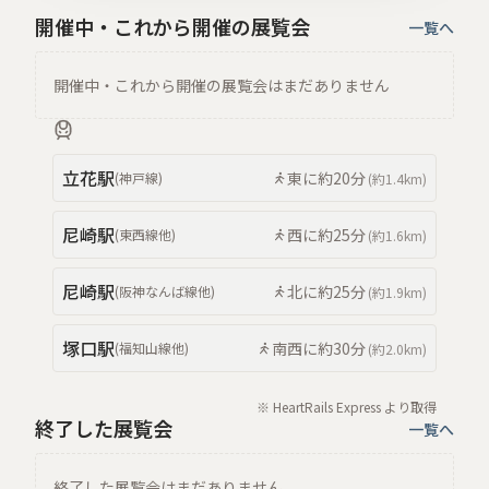
開催中・これから開催の展覧会
一覧へ
開催中・これから開催の展覧会はまだありません
立花
駅
東
に約
20分
(
神戸線
)
(約
1.4km
)
尼崎
駅
西
に約
25分
(
東西線
他
)
(約
1.6km
)
尼崎
駅
北
に約
25分
(
阪神なんば線
他
)
(約
1.9km
)
塚口
駅
南西
に約
30分
(
福知山線
他
)
(約
2.0km
)
※ HeartRails Express より取得
終了した展覧会
一覧へ
終了した展覧会はまだありません