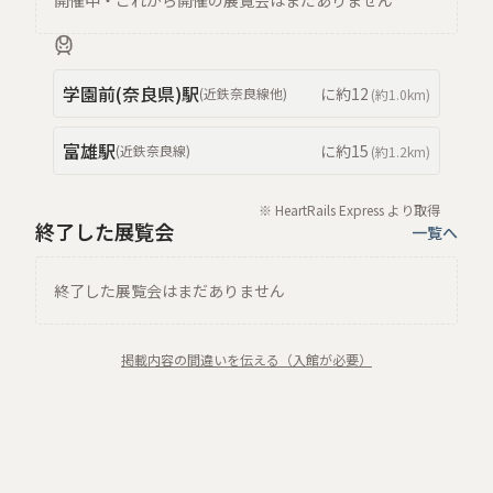
開催中・これから開催の展覧会はまだありません
学園前(奈良県)
駅
に約
12
(
近鉄奈良線
他
)
(約
1.0km
)
富雄
駅
に約
15
(
近鉄奈良線
)
(約
1.2km
)
※ HeartRails Express より取得
終了した展覧会
一覧へ
終了した展覧会はまだありません
掲載内容の間違いを伝える（入館が必要）