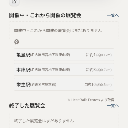
開催中・これから開催の展覧会
一覧へ
開催中・これから開催の展覧会はまだありません
亀島
駅
に約
1
(
名古屋市営地下鉄東山線
)
(約
0.1km
)
本陣
駅
に約
8
(
名古屋市営地下鉄東山線
)
(約
0.7km
)
栄生
駅
に約
10
(
名鉄名古屋本線
)
(約
0.8km
)
※ HeartRails Express より取得
終了した展覧会
一覧へ
終了した展覧会はまだありません