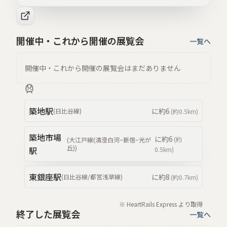
開催中・これから開催の展覧会
一覧へ
開催中・これから開催の展覧会はまだありません
築地
駅
に約
6
(
日比谷線
)
(約
0.5km
)
築地市場
に約
6
(約
(
大江戸線(清澄白河−新宿−光が
丘)
)
駅
0.5km
)
東銀座
駅
に約
8
(
日比谷線/都営浅草線
)
(約
0.7km
)
※ HeartRails Express より取得
終了した展覧会
一覧へ