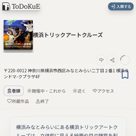
入館する
横浜トリックアートクルーズ
〒220-0012 神奈川県横浜市西区みなとみらい二丁目２番1 横浜ラ
ンドマ-クプラザ4F
巻頭
開催中・これから
近く
アクセス
所蔵作品
終了
横浜みなとみらいにある横浜トリックアートク
ルーズは、立体的に見える絵画や目の錯覚を利