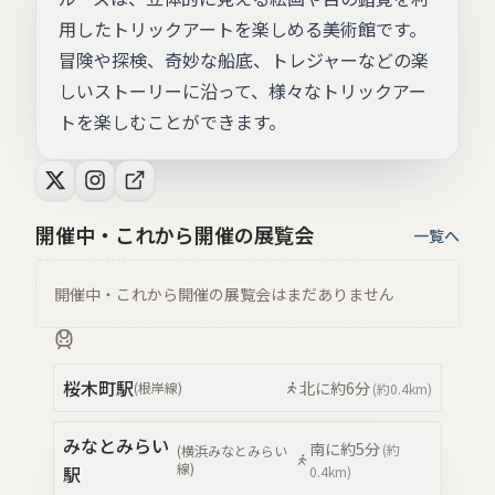
用したトリックアートを楽しめる美術館です。
冒険や探検、奇妙な船底、トレジャーなどの楽
しいストーリーに沿って、様々なトリックアー
トを楽しむことができます。
開催中・これから開催の展覧会
一覧へ
開催中・これから開催の展覧会はまだありません
桜木町
駅
北
に約
6分
(
根岸線
)
(約
0.4km
)
みなとみらい
南
に約
5分
(約
(
横浜みなとみらい
線
)
駅
0.4km
)