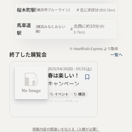
桜木町
駅
北
に約
8分
(
横浜市ブルーライン
)
(約
0.5km
)
馬車道
北西
に約
10分
(約
(
横浜みなとみらい
線
)
駅
0.7km
)
※ HeartRails Express より取得
終了した展覧会
一覧へ
2025/04/20(日)
-
05/31(土)
春は楽しい！
キャンペーン
実施
イベント
横浜
トリックアート
割引
新生活
クーポン
キャンペーン
掲載内容の間違いを伝える（入館が必要）