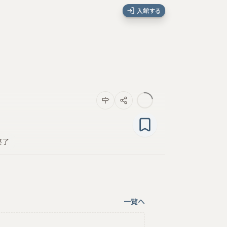
入館する
終了
一覧へ