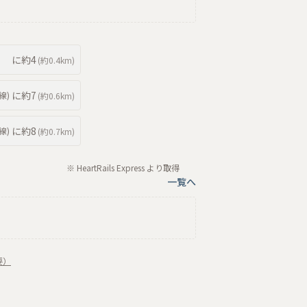
に約
4
(約
0.4km
)
に約
7
線
)
(約
0.6km
)
に約
8
線
)
(約
0.7km
)
※ HeartRails Express より取得
一覧へ
要）