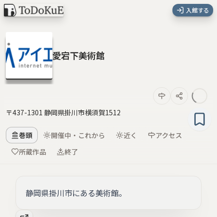
入館する
愛宕下美術館
〒437-1301 静岡県掛川市横須賀1512
巻頭
開催中・これから
近く
アクセス
所蔵作品
終了
静岡県掛川市にある美術館。