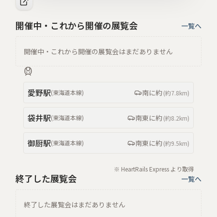
開催中・これから開催の展覧会
一覧へ
開催中・これから開催の展覧会はまだありません
愛野
駅
南
に約
(
東海道本線
)
(約
7.8km
)
袋井
駅
南東
に約
(
東海道本線
)
(約
8.2km
)
御厨
駅
南東
に約
(
東海道本線
)
(約
9.5km
)
※ HeartRails Express より取得
終了した展覧会
一覧へ
終了した展覧会はまだありません