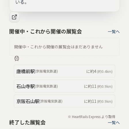
いる。
開催中・これから開催の展覧会
一覧へ
開催中・これから開催の展覧会はまだありません
唐橋前
駅
に約
4
(
京阪電気鉄道
)
(約
0.4km
)
石山寺
駅
に約
11
(
京阪電気鉄道
)
(約
0.9km
)
京阪石山
駅
に約
11
(
京阪電気鉄道
)
(約
0.9km
)
※ HeartRails Express より取得
終了した展覧会
一覧へ