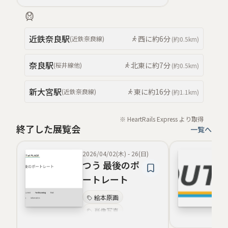
織物
布
五感
染色
近鉄奈良
駅
西
に約
6分
(
近鉄奈良線
)
(約
0.5km
)
奈良
駅
北東
に約
7分
(
桜井線
他
)
(約
0.5km
)
新大宮
駅
東
に約
16分
(
近鉄奈良線
)
(約
1.1km
)
※ HeartRails Express より取得
終了した展覧会
一覧へ
2026/04/02(木)
-
26(日)
つう 最後のポ
ートレート
絵本原画
肖像写真
家族の記録