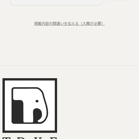
ノスタルジー
生と死
親密さ
追悼
掲載内容の間違いを伝える（入館が必要）
動物モチーフ