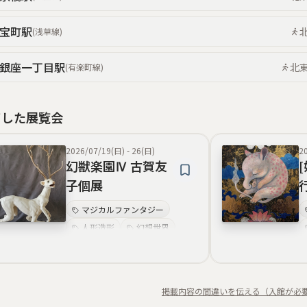
宝町
駅
(
浅草線
)
銀座一丁目
駅
北
(
有楽町線
)
了した展覧会
2026/07/19(日)
-
26(日)
2
幻獣楽園Ⅳ 古賀友
子個展
マジカルファンタジー
人形造形
幻想世界
妖怪・幽玄
幻獣・神話的生物
油彩画表現
猫モチーフ
掲載内容の間違いを伝える（入館が必
陶芸作品