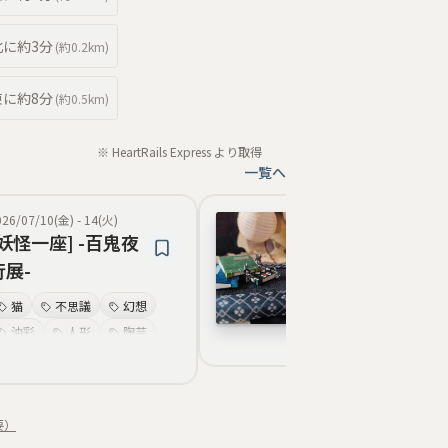
北
に約
3分
(約
0.2km
)
東
に約
8分
(約
0.5km
)
※ HeartRails Express より取得
一覧へ
026/07/10(金)
-
14(火)
2026/07/03(金)
-
07(
[妖怪一座] -百鬼夜
【夜市】百鬼
行展-
妖怪
民俗的
猫
不思議
幻想
幻獣
陶芸
油彩
人形
陶芸
マジカル・メルヘ
妖怪
夜の情景
油彩
不思議
夜市の情景
要）