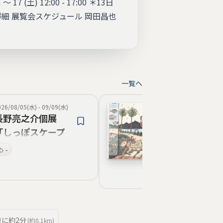
17 (土) 12:00 - 17:00 ＊13日
詳細 展覧会スケジュール 岡田昌也
一覧へ
026/08/05(水)
-
09/09(水)
2026/09/23(水)
-
27(
長野亮之介個展
「プチコスモ
「しっぽスケープ
大野加奈・叶悦
（仮）」
人展
-
旅する
妖怪
陶芸
幻獣
夜市
二人展
東
に約
2分
(約
0.1km
)