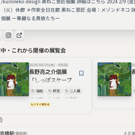
/kuroneko design 黒ねこ意匠個展 ︎詳細はこちら 2024 2/9 (金) 〜 
（火）休廊 ＊作家全日在廊 黒ねこ意匠 会場：メゾンドネコ 
個展 ー華麗なる貴族たちー
催中・これから開催の展覧会
2026/08/05(水)
-
09(日)
2
長野亮之介個展
「しっぽスケープ
（仮）」
油絵
妖怪
二人展
幻獣
人形
陶芸
もうすぐ終わる
京橋
駅
北
(
銀座線
)