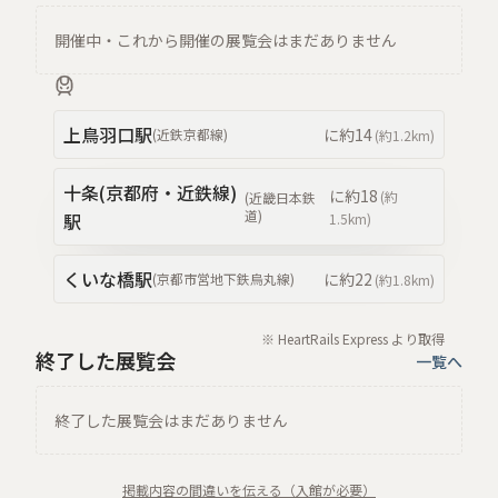
開催中・これから開催の展覧会はまだありません
上鳥羽口
駅
に約
14
(
近鉄京都線
)
(約
1.2km
)
十条(京都府・近鉄線)
に約
18
(約
(
近畿日本鉄
道
)
駅
1.5km
)
くいな橋
駅
に約
22
(
京都市営地下鉄烏丸線
)
(約
1.8km
)
※ HeartRails Express より取得
終了した展覧会
一覧へ
終了した展覧会はまだありません
掲載内容の間違いを伝える（入館が必要）