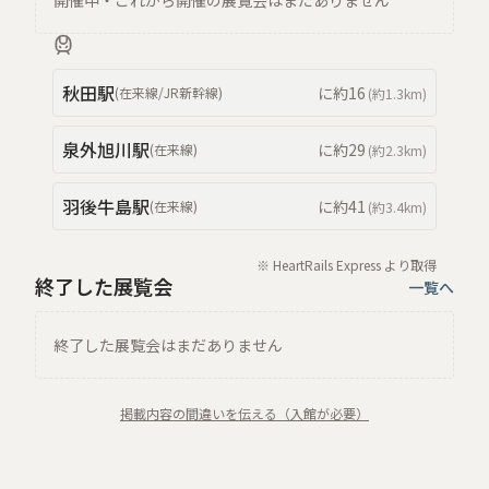
開催中・これから開催の展覧会はまだありません
秋田
駅
に約
16
(
在来線/JR新幹線
)
(約
1.3km
)
泉外旭川
駅
に約
29
(
在来線
)
(約
2.3km
)
羽後牛島
駅
に約
41
(
在来線
)
(約
3.4km
)
※ HeartRails Express より取得
終了した展覧会
一覧へ
終了した展覧会はまだありません
掲載内容の間違いを伝える（入館が必要）