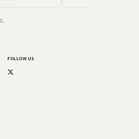
エゾリュウキンカ
植物画
山岳
山岳画
庭園美術
自
要）
FOLLOW US