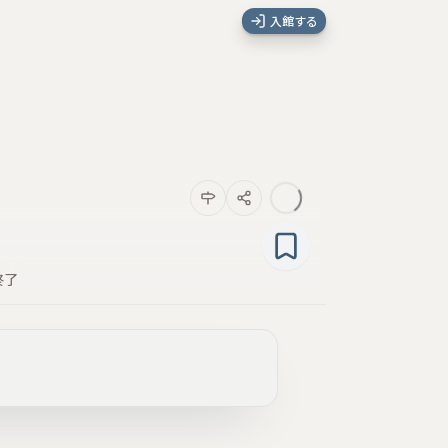
入館する
終了