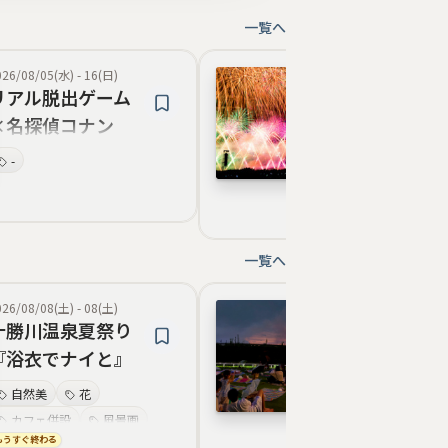
一覧へ
026/08/05(水)
-
16(日)
2026/08/05(水)
-
16(
リアル脱出ゲーム
第74回 勝毎花
×名探偵コナン
会 2026
『疾風の追跡から
-
音と光
の脱出』
音楽と花火の連動
エンターテインメ
花火演出
最
一覧へ
ライトショー
金色輝き
026/08/08(土)
-
08(土)
2026/07/19(日)
-
19(
十勝川温泉夏祭り
まくべつ夏フ
『浴衣でナイと』
タ 2026
自然美
花
ガーデン展示
カフェ併設
風景画
カフェ併設
もうすぐ終わる
カタクリ
ガーデン
ショップ併設