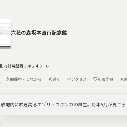
六花の森坂本直行記念館
札内村常盤西３線２４９−６
開催中・これから
近く
アクセス
所蔵作品
敷地内に咲き誇るエゾリュウキンカの群生。毎年5月が見ごろ