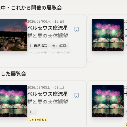
催中・これから開催の展覧会
2026/08/05(水)
-
16(日)
2
ペルセウス座流星
群と夏の天体観望
会
自然描写
山岳画
芸術庭園
北方風景
植物画
庭園美術
ガーデンデザイン
了した展覧会
花の絵画
2026/08/08(土)
-
08(土)
2
ペルセウス座流星
群と夏の天体観望
会
-
もうすぐ終わる