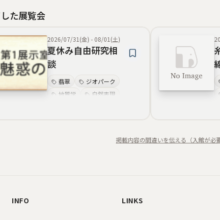
了した展覧会
2026/07/31(金)
-
08/01(土)
2
夏休み自由研究相
談
翡翠
ジオパーク
地質学
自然表現
地球史
岩石
化石
学習支援
掲載内容の間違いを伝える（入館が必
INFO
LINKS