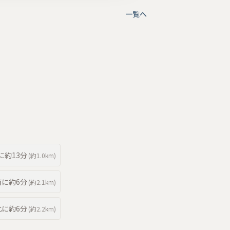
一覧へ
に約
13分
(約
1.0km
)
南
に約
6分
(約
2.1km
)
北
に約
6分
(約
2.2km
)