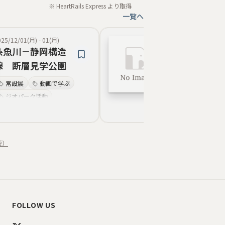
※ HeartRails Express より取得
一覧へ
025/12/01(月)
-
01(月)
2025/04/04(金)
-
14(
糸魚川－静岡構造
フォッサマグ
線 断層見学公園
日本列島
常設展
動画で学ぶ
長者ケ原考古館
ジオパーク活動
バーチャルツアー
バーチャルツアー
トピック展示
イベント講座情報
常設展
新発見プレスリリース
イベント講座情報
要）
トピック展示
研究情報
フォッサマグナパ
ジオパーク活動
FOLLOW US