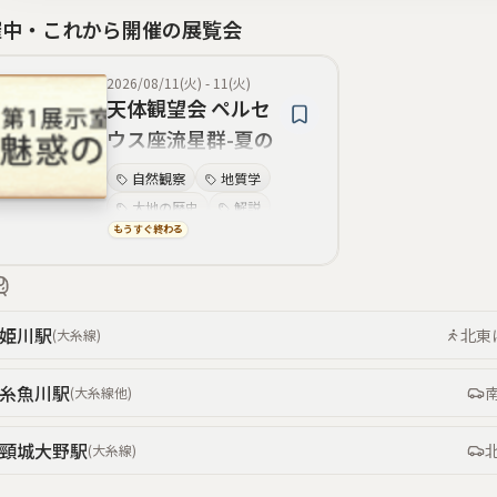
催中・これから開催の展覧会
2026/08/11(火)
-
11(火)
天体観望会 ペルセ
ウス座流星群-夏の
夜空を楽しもう
自然観察
地質学
大地の歴史
解説
もうすぐ終わる
翡翠
鉱物
化石
ジオパーク
姫川
駅
北東
(
大糸線
)
糸魚川
駅
(
大糸線
他
)
頸城大野
駅
(
大糸線
)