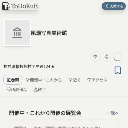
入館する
尾瀬写真美術館
福島県檜枝岐村字左通124-6
巻頭
開催中・これから
近く
アクセス
所蔵作品
終了
開催中・これから開催の展覧会
一覧へ