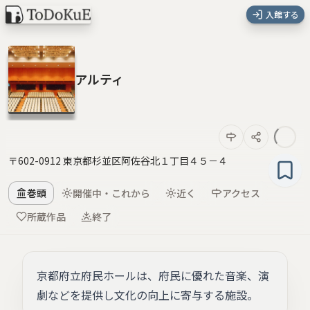
入館する
アルティ
〒602-0912 東京都杉並区阿佐谷北１丁目４５－４
巻頭
開催中・これから
近く
アクセス
所蔵作品
終了
京都府立府民ホールは、府民に優れた音楽、演
劇などを提供し文化の向上に寄与する施設。