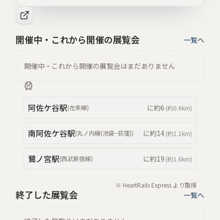
開催中・これから開催の展覧会
一覧へ
開催中・これから開催の展覧会はまだありません
阿佐ケ谷
駅
に約
6
(
在来線
)
(約
0.6km
)
南阿佐ケ谷
駅
に約
14
(
丸ノ内線(池袋−荻窪)
)
(約
1.1km
)
鷺ノ宮
駅
に約
19
(
西武新宿線
)
(約
1.6km
)
※ HeartRails Express より取得
終了した展覧会
一覧へ