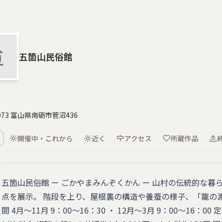
五箇山民俗館
1973 富山県南砺市菅沼436
開催中・これから
近く
アクセス
所蔵作品
五箇山民俗館 ー ごかやまみんぞくかん ー 山村の伝統的な暮
点を展示。 階段を上り、屋根裏の構造や養蚕の様子、「籠の
間 4月～11月 9：00～16：30 ・ 12月～3月 9：00～16：0