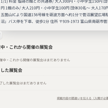
1/1) 料金 塩硝の館との共通券/ 大人300円・小中学生150円 
円 1館のみ/ 大人210円・小中学生100円 団体30名～ 大人17
五箇山ICより国道156号線を砺波方面へ約1分で菅沼展望広場
沼」バス停を下車、徒歩1分 住所 〒939-1973 富山県南砺市菅沼
催中・これから開催の展覧会
催中・これから開催の展覧会はまだありません
了した展覧会
了した展覧会はまだありません
掲載内容の間違いを伝える（入館が必