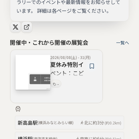
ラリーでのイベントや最新情報をお知らせして
います。 詳細は各ページをご覧ください。
開催中・これから開催の展覧会
一覧へ
2026/08/08(土)
-
31(月)
夏休み特別イ
ベント：こど
もクルマたん
-
けんたい！
新高島
駅
北
に約
3分
(
横浜みなとみらい線
)
(約
0.2km
)
横浜
駅
南東
に約
6分
(
東海道本線
他
)
(約
0.5km
)