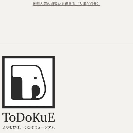
掲載内容の間違いを伝える（入館が必要）
インタラクティブ体
験
モビリティ社会
ToDoKuE ホームへ