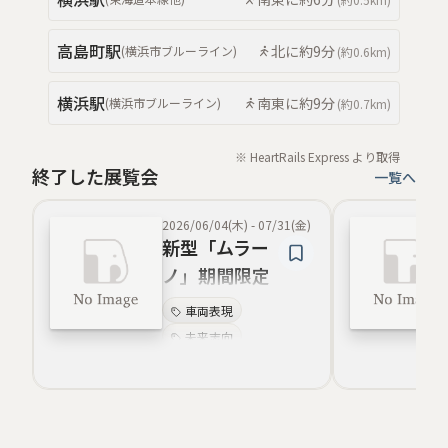
高島町
駅
北
に約
9分
(
横浜市ブルーライン
)
(約
0.6km
)
横浜
駅
南東
に約
9分
(
横浜市ブルーライン
)
(約
0.7km
)
※ HeartRails Express より取得
終了した展覧会
一覧へ
2026/06/04(木)
-
07/31(金)
新型「ムラー
ノ」期間限定
展示
車両表現
未来志向
遊び心
ライフスタイル表現
ブランド文化
体験型空間