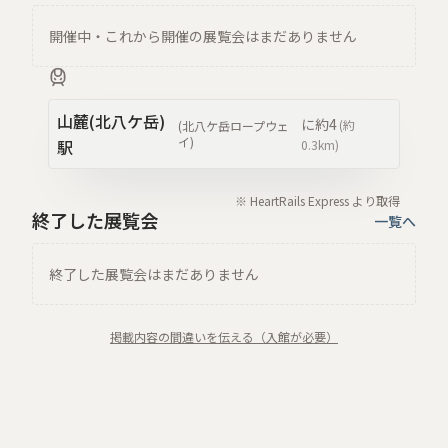
開催中・これから開催の展覧会はまだありません
山麓(北八ケ岳)
に約
4
(約
(
北八ケ岳ロープウェ
イ
)
駅
0.3km
)
※ HeartRails Express より取得
終了した展覧会
一覧へ
終了した展覧会はまだありません
掲載内容の間違いを伝える（入館が必要）