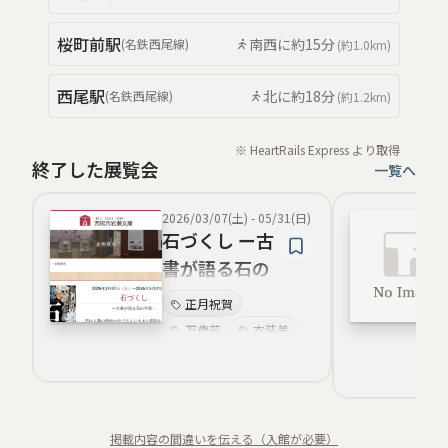
桜町前
駅
南西
に約
15分
(
名鉄西尾線
)
(約
1.0km
)
西尾
駅
北
に約
18分
(
名鉄西尾線
)
(約
1.2km
)
※ HeartRails Express より取得
終了した展覧会
一覧へ
2026/03/07(土)
-
05/31(日)
石づくし ー古
書が語る石の
世界ー
正月祝賀
万歳芸
衣装美
打楽器演奏
歴史資料展示
口承伝承
無形民俗文化財
掲載内容の間違いを伝える（入館が必要）