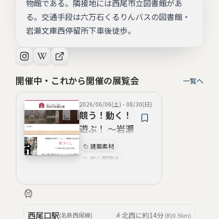
物館である。隣接地には西尾市立図書館があ
る。交通手段は六万石くるりんバスの図書館・
岩瀬文庫西停留所下車後徒歩。
開催中・これから開催の展覧会
一覧へ
2026/06/06(土)
-
08/30(日)
競う！動く！
遊ぶ！ ～岩瀬
文庫資料にみ
建築素材
る江戸時代の
鉱山開発史
スポーツ～
石の鑑賞美
本草学
石
鉱物学
薬用石
博物学
西尾口
駅
北西
に約
14分
(
名鉄西尾線
)
(約
0.9km
)