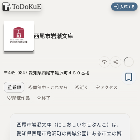
入館する
西尾市岩瀬文庫
〒445-0847 愛知県西尾市亀沢町４８０番地
巻頭
開催中・これから
近く
アクセス
所蔵作品
終了
西尾市岩瀬文庫（にしおしいわせぶんこ）は、
愛知県西尾市亀沢町の鶴城公園にある市立の博