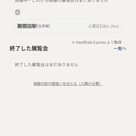
開催中・これから開催の展覧会はまだありません
勝間田
駅
に約
12
(
在来線
)
(約
1.1km
)
※ HeartRails Express より取得
終了した展覧会
一覧へ
終了した展覧会はまだありません
掲載内容の間違いを伝える（入館が必要）