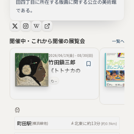
田四丁目に所在する版画に関する公立の美術館
である。
開催中・これから開催の展覧会
一覧へ
2026/06/19(金)
-
08/30(日)
竹田鎭三郎
《トトナカの
娘》
-
町田
駅
北東
に約
13分
(
横浜線
他
)
(約
0.9km
)