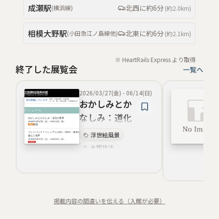
成瀬
駅
北西
に約
6分
(
横浜線
)
(約
2.0km
)
相模大野
駅
北東
に約
6分
(
小田急江ノ島線
他
)
(約
2.1km
)
※ HeartRails Express より取得
終了した展覧会
一覧へ
2026/03/27(金)
-
06/14(日)
おかしみとか
なしみ：道化
の世界
浮世絵風景
木版技法
社会風刺
エングレーヴィング
西洋版画
ノスタルジー
掲載内容の間違いを伝える（入館が必要）
教育普及
版画