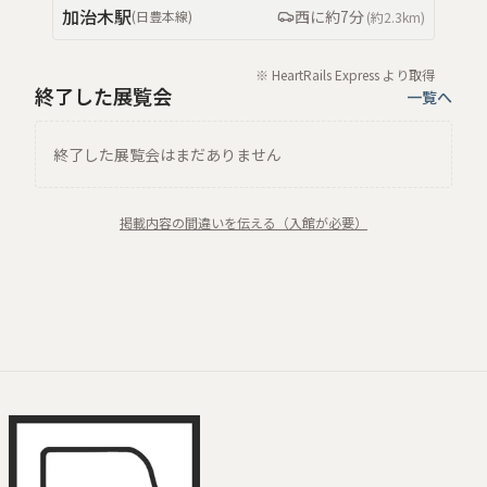
加治木
駅
西
に約
7分
(
日豊本線
)
(約
2.3km
)
※ HeartRails Express より取得
終了した展覧会
一覧へ
終了した展覧会はまだありません
掲載内容の間違いを伝える（入館が必要）