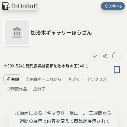
入館する
加治木ギャラリーほうざん
〒899-5241 鹿児島県姶良郡加治木町木田940-1
巻頭
開催中・これから
近く
アクセス
所蔵作品
終了
加治木にある「ギャラリー鳳山」。 三週間から
一週間の展示で内容を変えて商品が展示されて