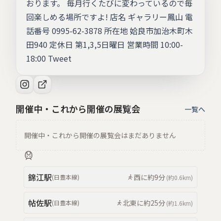
おります。 毎月行くたびに変わっているので毎
回楽しめる場所ですよ! 店名 ギャラリー鳳山 電
話番号 0995-62-3878 所在地 姶良市加治木町木
田940 定休日 第1,3,5日曜日 営業時間 10:00-
18:00 Tweet
開催中・これから開催の展覧会
一覧へ
開催中・これから開催の展覧会はまだありません
錦江
駅
西
に約
9分
(
日豊本線
)
(約
0.6km
)
帖佐
駅
北東
に約
25分
(
日豊本線
)
(約
1.6km
)