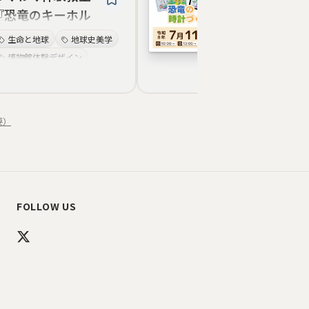
『恐竜のキーホル
『恐竜の時計
ダーづくり〜缶タ
り』
生命と地球
地球史美学
標本表現
恐
イプ〜』
博物館体験デザイン
体験型学習
学習体験デザイン
地球史の美学
観察と分析の美
科学と芸術の融合
恐竜世界観
教育プログラム
要）
教育プログラム美学
博物館教育
自然史の物語
FOLLOW US