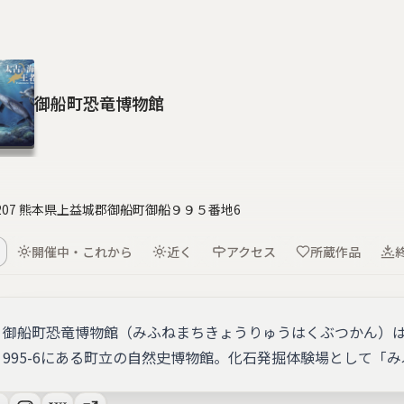
御船町恐竜博物館
-3207 熊本県上益城郡御船町御船９９５番地6
開催中・これから
近く
アクセス
所蔵作品
御船町恐竜博物館（みふねまちきょうりゅうはくぶつかん）
995-6にある町立の自然史博物館。化石発掘体験場として「