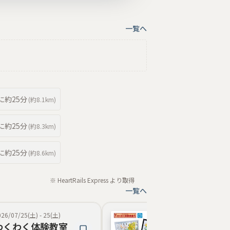
一覧へ
に約
25分
(約
8.1km
)
に約
25分
(約
8.3km
)
に約
25分
(約
8.6km
)
※ HeartRails Express より取得
一覧へ
026/07/25(土)
-
25(土)
2026/07/11(土)
-
11(
わくわく体験教室
わくわく体験