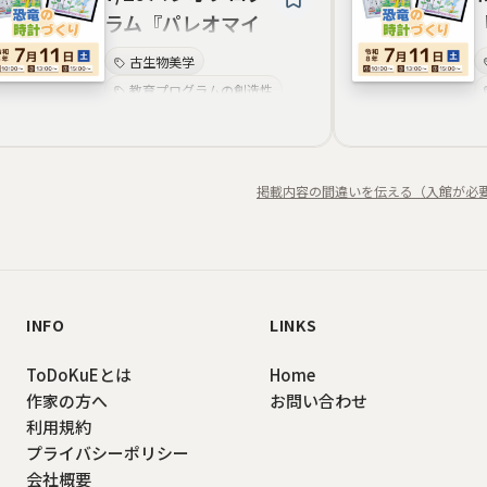
ラム『パレオマイ
クロワールド』
古生物美学
教育プログラムの創造性
化石の美術表現
学習体験の演出
資料整理と保管の美学
掲載内容の間違いを伝える（入館が必
教育機関向け連携の美学
科学普及のデザイン性
生命史の可視化
INFO
LINKS
ToDoKuEとは
Home
作家の方へ
お問い合わせ
利用規約
プライバシーポリシー
会社概要