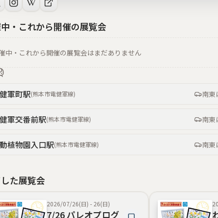
催中・これから開催の展覧会
催中・これから開催の展覧会はまだありません
健軍町
駅
南東
(
熊本市電健軍線
)
健軍交番前
駅
南東
(
熊本市電健軍線
)
動植物園入口
駅
南東
(
熊本市電健軍線
)
了した展覧会
2026/07/26(日)
-
26(日)
2
7/26 パレオプログ