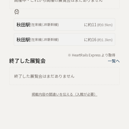
開催中・これから開催の展覧会はまだありません
秋田
駅
に約
11
(
在来線/JR新幹線
)
(約
0.9km
)
秋田
駅
に約
16
(
在来線/JR新幹線
)
(約
1.3km
)
※ HeartRails Express より取得
終了した展覧会
一覧へ
終了した展覧会はまだありません
掲載内容の間違いを伝える（入館が必要）