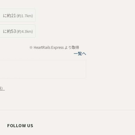
に約
21
(約
1.7km
)
に約
53
(約
4.3km
)
※ HeartRails Express より取得
一覧へ
要）
FOLLOW US