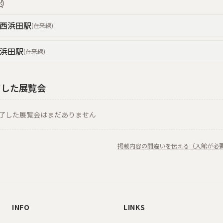
西浜田
駅
(
在来線
)
浜田
駅
(
在来線
)
了した展覧会
了した展覧会はまだありません
掲載内容の間違いを伝える（入館が必
INFO
LINKS