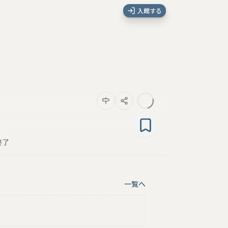
入館する
終了
一覧へ