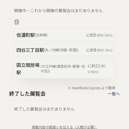
開催中・これから開催の展覧会はまだありません
信濃町
駅
に約
5
(
在来線
)
(約
0.5km
)
四谷三丁目
駅
に約
8
(
丸ノ内線(池袋−荻窪)
)
(約
0.7km
)
国立競技場
に約
11
(約
(
大江戸線(清澄白河−新宿−光
が丘)
)
駅
0.9km
)
※ HeartRails Express より取得
終了した展覧会
一覧へ
終了した展覧会はまだありません
掲載内容の間違いを伝える（入館が必要）