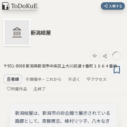
入館する
新潟絵屋
〒951-8068 新潟県新潟市中央区上大川前通十番町１８６４番地
巻頭
開催中・これから
近く
アクセス
所蔵作品
終了
新潟絵屋は、新潟市の砂丘館で展示されている
画廊として、斎藤應志、峰村リツ子、八木なぎ