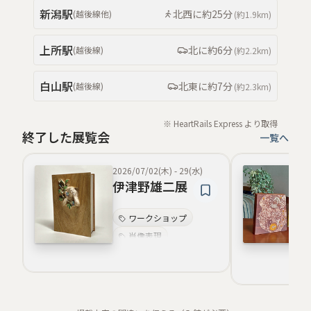
心象表現
新潟
駅
北西
に約
25分
(
越後線
他
)
(約
1.9km
)
人物像の多様性
上所
駅
北
に約
6分
(
越後線
)
(約
2.2km
)
白山
駅
北東
に約
7分
(
越後線
)
(約
2.3km
)
※ HeartRails Express より取得
終了した展覧会
一覧へ
2026/07/02(木)
-
29(水)
伊津野雄二展
ワークショップ
肖像表現
地域文化復興
現代美術
視覚表現
ジェンダー表象