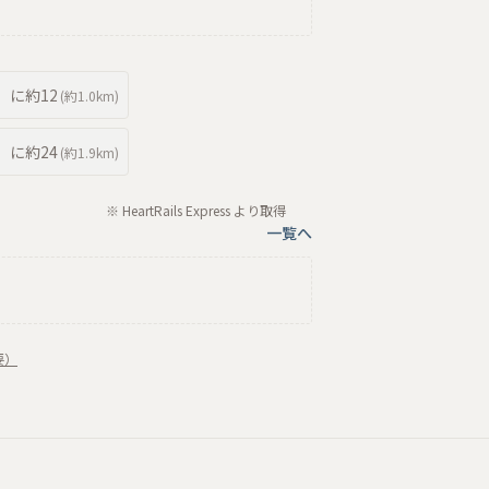
に約
12
(約
1.0km
)
に約
24
(約
1.9km
)
※ HeartRails Express より取得
一覧へ
要）