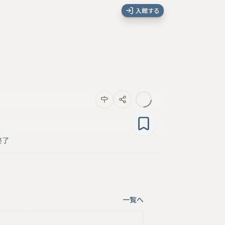
入館する
終了
一覧へ