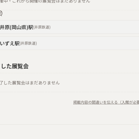
催中・これから開催の展覧会はまだありません
井原(岡山県)
駅
(
井原鉄道
)
いずえ
駅
(
井原鉄道
)
了した展覧会
了した展覧会はまだありません
掲載内容の間違いを伝える（入館が必