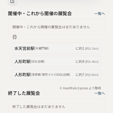
開催中・これから開催の展覧会
一覧へ
開催中・これから開催の展覧会はまだありません
水天宮前
駅
に約
1
(
半蔵門線
)
(約
0.1km
)
人形町
駅
に約
4
(
日比谷線
)
(約
0.4km
)
人形町
駅
に約
7
(
浅草線/東京メトロ日比谷線
)
(約
0.6km
)
※ HeartRails Express より取得
終了した展覧会
一覧へ
終了した展覧会はまだありません