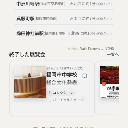
歴史資料
書道
中洲川端
駅
北西
に約
1分
(
福岡市空港線
他
)
(約
0.1km
)
仏教美術
呉服町
駅
南西
に約
7分
(
福岡市箱崎線
)
(約
0.5km
)
櫛田神社前
駅
北西
に約
10分
(
福岡市七隈線
)
(約
0.7km
)
※ HeartRails Express より取得
終了した展覧会
一覧へ
2026/07/23(木)
-
28(火)
福岡市中学校
総合文化発表
会 美術部合同
コレクション
作品展【夏
バーチャルミュージ
アム
展】
アジア美術
南アジア
アーティスト・イ