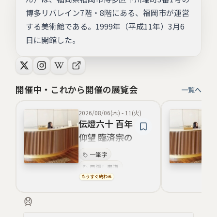
博多リバレイン7階・8階にある、福岡市が運営
する美術館である。1999年（平成11年）3月6
日に開館した。
開催中・これから開催の展覧会
一覧へ
2026/08/06(木)
-
11(火)
伝燈六十 百年
仰望 臨済宗の
伝燈を受け継
一筆字
ぐ60年 大師の
目隠し書道
100年を偲ぶ
もうすぐ終わる
文化美
慈悲と心眼
精神性