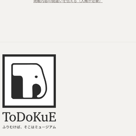
掲載内容の間違いを伝える（入館が必要）
ン・レジデンス
交流プログラム
東アジア
東南アジア
ToDoKuE ホームへ