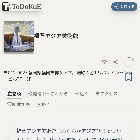
入館する
福岡アジア美術館
〒812-0027 福岡県福岡市博多区下川端町３番1 リバレインセンタ
ービル7F・8F
巻頭
開催中・これから
近く
アクセス
所蔵作品
終了
福岡アジア美術館（ふくおかアジアびじゅつか
ん）は、福岡県福岡市博多区下川端町3番1号の