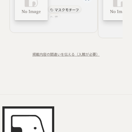
マスクモチーフ
花
刺繍とドローイング
の融合
日常の再発見
生命力
女性性の再解釈
掲載内容の間違いを伝える（入館が必要）
生成AIと人間の混成
夢と不安の寓話性