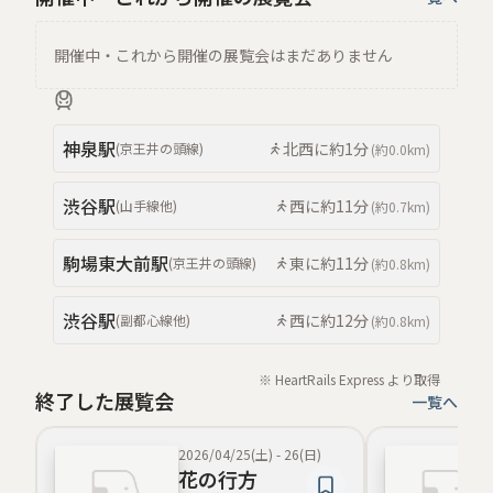
開催中・これから開催の展覧会はまだありません
神泉
駅
北西
に約
1分
(
京王井の頭線
)
(約
0.0km
)
渋谷
駅
西
に約
11分
(
山手線
他
)
(約
0.7km
)
駒場東大前
駅
東
に約
11分
(
京王井の頭線
)
(約
0.8km
)
渋谷
駅
西
に約
12分
(
副都心線
他
)
(約
0.8km
)
※ HeartRails Express より取得
終了した展覧会
一覧へ
2026/04/25(土)
-
26(日)
花の行方