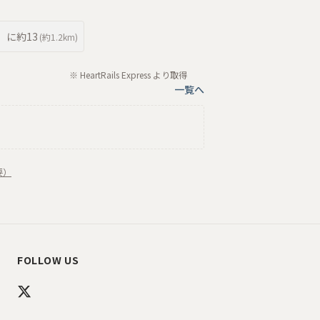
に約
13
(約
1.2km
)
※ HeartRails Express より取得
一覧へ
要）
FOLLOW US