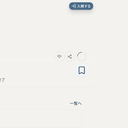
入館する
終了
一覧へ