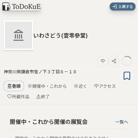
入館する
いわさどう(壹零參堂)
神奈川県鎌倉市雪ノ下３丁目８－１８
巻頭
開催中・これから
近く
アクセス
所蔵作品
終了
開催中・これから開催の展覧会
一覧へ