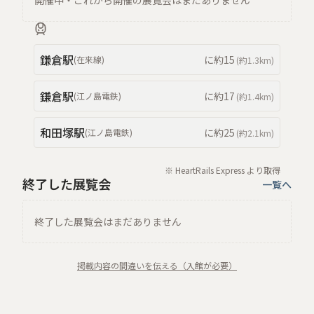
開催中・これから開催の展覧会はまだありません
鎌倉
駅
に約
15
(
在来線
)
(約
1.3km
)
鎌倉
駅
に約
17
(
江ノ島電鉄
)
(約
1.4km
)
和田塚
駅
に約
25
(
江ノ島電鉄
)
(約
2.1km
)
※ HeartRails Express より取得
終了した展覧会
一覧へ
終了した展覧会はまだありません
掲載内容の間違いを伝える（入館が必要）