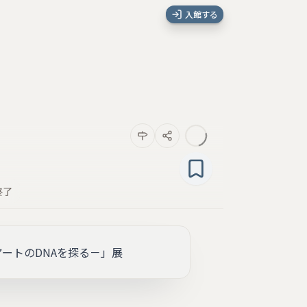
入館する
終了
アートのDNAを探る－」展