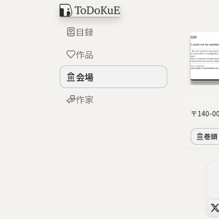
目録
作品
会場
作家
〒140-
巻頭