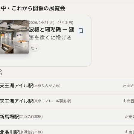
催中・これから開催の展覧会
2026/04/21(火)
-
09/13(日)
波板と珊瑚礁 ー 建
築を遠くに投げる
八の実践
-
天王洲アイル
駅
南
(
東京りんかい線
)
天王洲アイル
駅
南
(
東京モノレール羽田線
)
新馬場
駅
東
(
京浜急行本線
)
北品川
駅
東
(
京浜急行本線
)