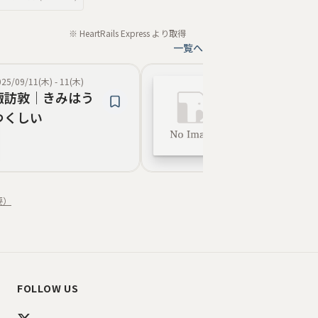
※ HeartRails Express より取得
一覧へ
025/09/11(木)
-
11(木)
2025/07/30(水)
-
30(
諏訪敦｜きみはう
中高校生向け
つくしい
ワークショッ
「多面体と構
要）
FOLLOW US