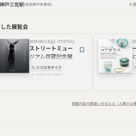
神戸三宮
駅
(
阪急神戸本線
他
)
了した展覧会
2026/06/13(土)
-
07/07(火)
2
ストリートミュー
ジアム収蔵記念展
「矢野太昭 -モザイ
ミクロモザイク
ク的視界-」
古代ガラス技法
モザイクガラス
コアガラス復興
ジュエリー作品
掲載内容の間違いを伝える（入館が必
精巧な模様
コレクタブルアート
アートマーブル