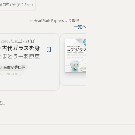
南
に約
7分
(約
0.5km
)
※ HeartRails Express より取得
一覧へ
026/06/13(土)
-
21(日)
2026/05/16(土)
-
06/
ー古代ガラスを身
特別展 タイト
にまとうー羽原恵
「谷口知惠子 
子ジュエリー展
展」
高度な手仕事
-
コアガラス
アートマーブル
技法復興
精緻な模様
ミクロモザイク
要）
古代ビーズジュエリー
モザイクガラス