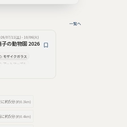
一覧へ
026/07/11(土)
-
10/06(火)
硝子の動物園 2026
モザイクガラス
アートマーブル
古代ガラス技法
動物モチーフ
ランプワーク
彩色表現
多様な素材と技法
ガラス細工
東
に約
5分
(約
0.3km
)
西
に約
5分
(約
0.4km
)