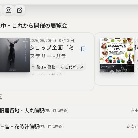
催中・これから開催の展覧会
2026/06/20(土)
-
09/13(日)
2
ショップ企画「ミ
ステリー -ガラ
ス-」
硝子の動物
古代ガラス
ミクロモザイク
アートマーブル
硝子アート
モザイクガラス
自然を映す硝子
旧居留地・大丸前
駅
(
神戸市海岸線
)
ガラス工芸
三宮・花時計前
駅
南
(
神戸市海岸線
)