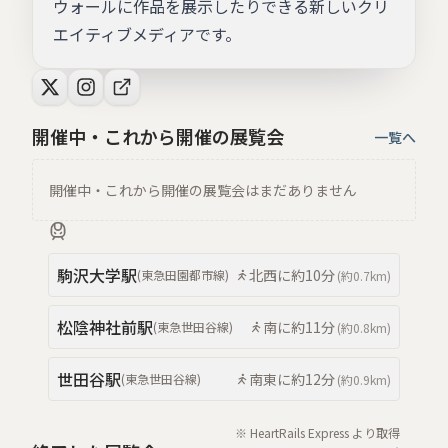
ウォールに作品を展示したりできる新しいクリ
エイティブメディアです。
開催中・これから開催の展覧会
一覧へ
開催中・これから開催の展覧会はまだありません
駒沢大学
駅
北西
に約
10分
(
東急田園都市線
)
(約
0.7km
)
松陰神社前
駅
南
に約
11分
(
東急世田谷線
)
(約
0.8km
)
世田谷
駅
南東
に約
12分
(
東急世田谷線
)
(約
0.9km
)
※ HeartRails Express より取得