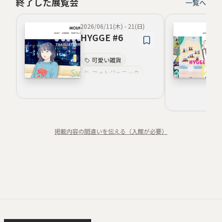
終了した展覧会
一覧へ
2026/06/11(木)
-
21(日)
HYGGE #6
可愛い雑貨
フォトジェニック
ノスタルジー
温かみ
透明感のある色彩
甘美
瑞々しさ
掲載内容の間違いを伝える（入館が必要）
一瞬の切り取り