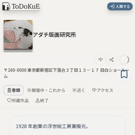
入館する
アダチ版画研究所
〒160-0000 東京都新宿区下落合３丁目１３－１７ 目白ショールー
ム
巻頭
開催中・これから
近く
アクセス
所蔵作品
終了
1928 年創業の浮世絵工房兼版元。