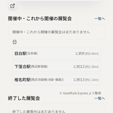
開催中・これから開催の展覧会
一覧へ
開催中・これから開催の展覧会はまだありません
目白
駅
に約
9
(
在来線
)
(約
0.8km
)
下落合
駅
に約
12
(
西武新宿線
)
(約
1.0km
)
椎名町
駅
に約
13
(
西武池袋線(池袋−飯能)
)
(約
1.1km
)
※ HeartRails Express より取得
終了した展覧会
一覧へ
終了した展覧会はまだありません