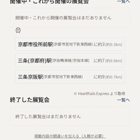
開催中・これから開催の展覧会
一覧へ
開催中・これから開催の展覧会はまだありません
京都市役所前
駅
に約
3
(
京都市営地下鉄東西線
)
(約
0.3km
)
三条(京都府)
駅
に約
7
(
京阪鴨東線/京阪本線
)
(約
0.6km
)
三条京阪
駅
に約
9
(
京都市営地下鉄東西線
)
(約
0.7km
)
※ HeartRails Express より取得
終了した展覧会
一覧へ
終了した展覧会はまだありません
掲載内容の間違いを伝える（入館が必要）