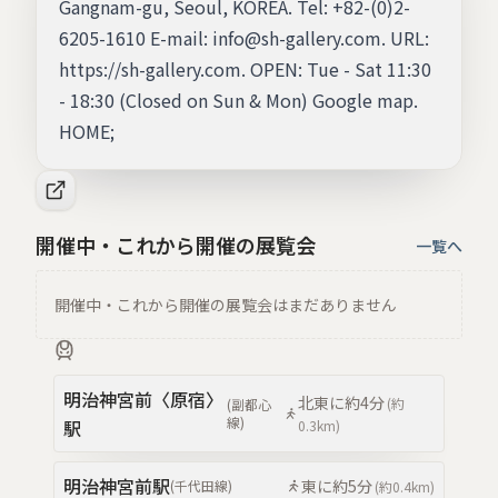
Gangnam-gu, Seoul, KOREA. Tel: +82-(0)2-
6205-1610 E-mail: info@sh-gallery.com. URL:
https://sh-gallery.com. OPEN: Tue - Sat 11:30
- 18:30 (Closed on Sun & Mon) Google map.
HOME;
開催中・これから開催の展覧会
一覧へ
開催中・これから開催の展覧会はまだありません
明治神宮前〈原宿〉
北東
に約
4分
(約
(
副都心
線
)
駅
0.3km
)
明治神宮前
駅
東
に約
5分
(
千代田線
)
(約
0.4km
)