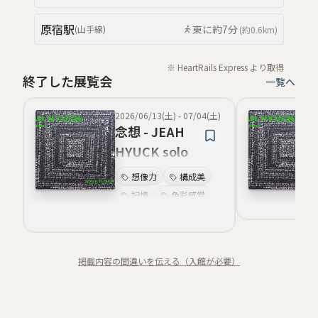
原宿
駅
東
に約
7分
(
山手線
)
(約
0.6km
)
※ HeartRails Express より取得
終了した展覧会
一覧へ
2026/06/13(土)
-
07/04(土)
念想 - JEAH
HYUCK solo
exhibition
想像力
構成美
記憶
色彩感覚
静寂
思索
時間感覚
視覚言語
掲載内容の間違いを伝える（入館が必要）