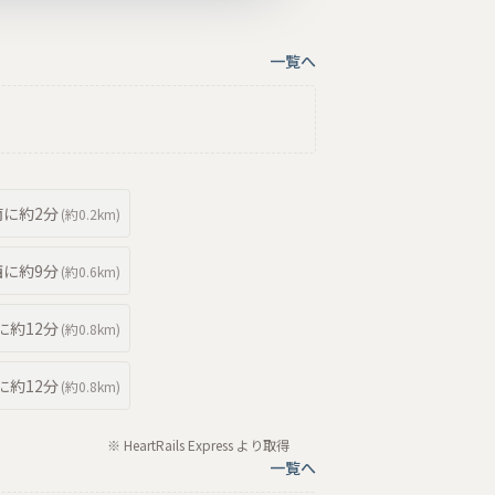
一覧へ
南
に約
2分
(約
0.2km
)
西
に約
9分
(約
0.6km
)
に約
12分
(約
0.8km
)
に約
12分
(約
0.8km
)
※ HeartRails Express より取得
一覧へ