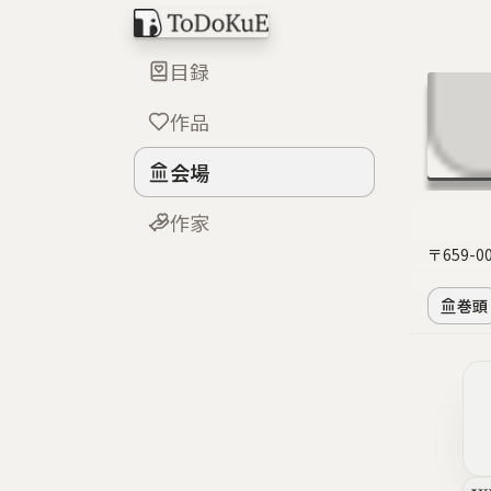
目録
作品
会場
作家
〒659-
巻頭