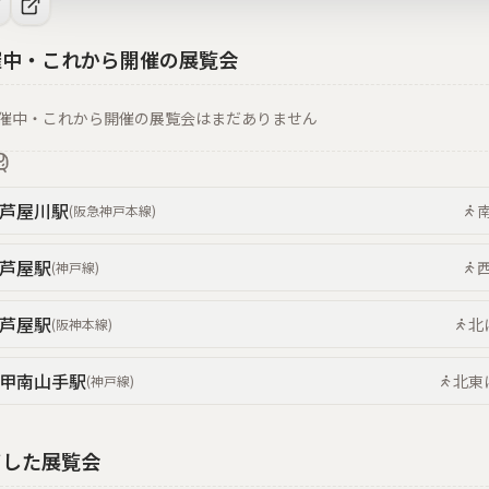
催中・これから開催の展覧会
催中・これから開催の展覧会はまだありません
芦屋川
駅
(
阪急神戸本線
)
芦屋
駅
(
神戸線
)
芦屋
駅
北
(
阪神本線
)
甲南山手
駅
北東
(
神戸線
)
了した展覧会